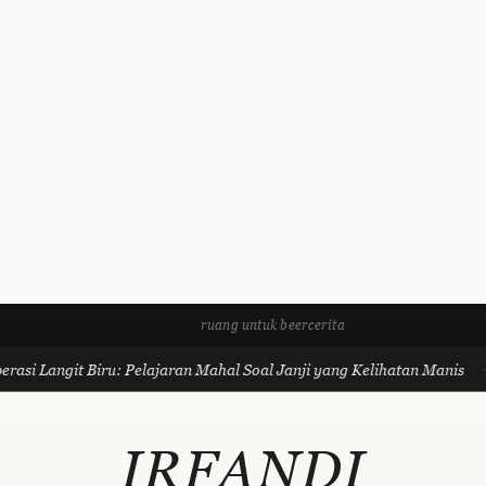
ruang untuk beercerita
asi Langit Biru: Pelajaran Mahal Soal Janji yang Kelihatan Manis
IRFANDI