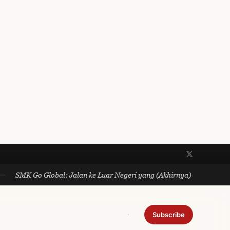
SMK Go Global: Jalan ke Luar Negeri yang (Akhirnya) Gratis dan N
Subscribe