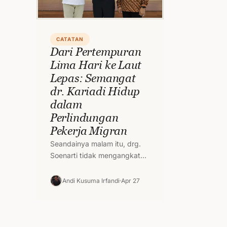
CATATAN
Dari Pertempuran
Lima Hari ke Laut
Lepas: Semangat
dr. Kariadi Hidup
dalam
Perlindungan
Pekerja Migran
Seandainya malam itu, drg.
Soenarti tidak mengangkat
telpon dari Rumah Sakit
Purusara. Mungkin nyawa dr.
Andi Kusuma Irfandi
Apr 27
Kariadi, suaminya, tidak
hilang diterjang…