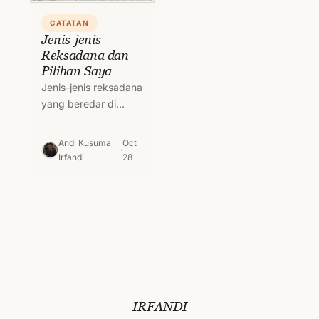
CATATAN
Jenis-jenis
Reksadana dan
Pilihan Saya
Jenis-jenis reksadana
yang beredar di
dunia investasi pada
umumnya terdiri dari
Andi Kusuma
Oct
4. Yakni reksadana
Irfandi
28
pasar uang, reksa
dana pendapatan
tetap,…
IRFANDI