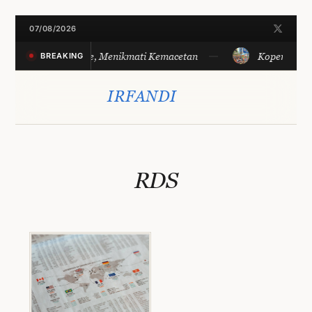
Skip
07/08/2026
to
Merayakan Sore, Menikmati Kemacetan
Koperasi Lan
BREAKING
content
IRFANDI
RDS