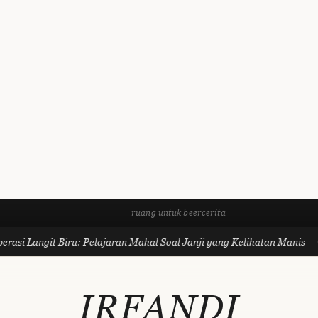
ruang untuk beercerita
rasi Langit Biru: Pelajaran Mahal Soal Janji yang Kelihatan Manis
IRFANDI