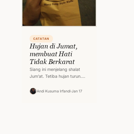
CATATAN
Hujan di Jumat,
membuat Hati
Tidak Berkarat
Siang ini menjelang shalat
Jum’at. Tetiba hujan turun.
Deras tanpa permisi seperti
sebelumnya. Salah satu
Andi Kusuma Irfandi
Jan 17
kewajiban saya sebagai
muslim. Kalau…