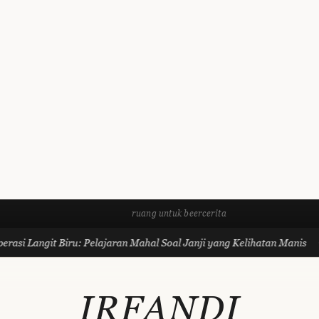
ruang untuk beercerita
asi Langit Biru: Pelajaran Mahal Soal Janji yang Kelihatan Manis
IRFANDI