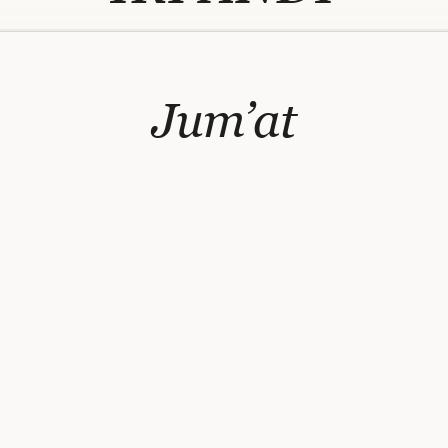
Jum’at