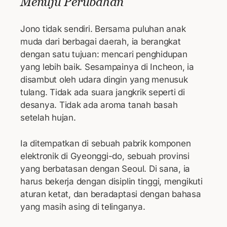
Menuju Perubahan
Jono tidak sendiri. Bersama puluhan anak
muda dari berbagai daerah, ia berangkat
dengan satu tujuan: mencari penghidupan
yang lebih baik. Sesampainya di Incheon, ia
disambut oleh udara dingin yang menusuk
tulang. Tidak ada suara jangkrik seperti di
desanya. Tidak ada aroma tanah basah
setelah hujan.
Ia ditempatkan di sebuah pabrik komponen
elektronik di Gyeonggi-do, sebuah provinsi
yang berbatasan dengan Seoul. Di sana, ia
harus bekerja dengan disiplin tinggi, mengikuti
aturan ketat, dan beradaptasi dengan bahasa
yang masih asing di telinganya.