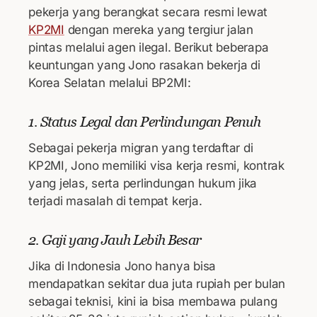
pekerja yang berangkat secara resmi lewat
KP2MI
dengan mereka yang tergiur jalan
pintas melalui agen ilegal. Berikut beberapa
keuntungan yang Jono rasakan bekerja di
Korea Selatan melalui BP2MI:
1. Status Legal dan Perlindungan Penuh
Sebagai pekerja migran yang terdaftar di
KP2MI, Jono memiliki visa kerja resmi, kontrak
yang jelas, serta perlindungan hukum jika
terjadi masalah di tempat kerja.
2. Gaji yang Jauh Lebih Besar
Jika di Indonesia Jono hanya bisa
mendapatkan sekitar dua juta rupiah per bulan
sebagai teknisi, kini ia bisa membawa pulang