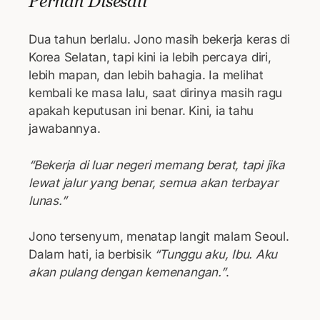
Pernah Disesali
Dua tahun berlalu. Jono masih bekerja keras di
Korea Selatan, tapi kini ia lebih percaya diri,
lebih mapan, dan lebih bahagia. Ia melihat
kembali ke masa lalu, saat dirinya masih ragu
apakah keputusan ini benar. Kini, ia tahu
jawabannya.
“Bekerja di luar negeri memang berat, tapi jika
lewat jalur yang benar, semua akan terbayar
lunas.”
Jono tersenyum, menatap langit malam Seoul.
Dalam hati, ia berbisik
“Tunggu aku, Ibu. Aku
akan pulang dengan kemenangan.”
.