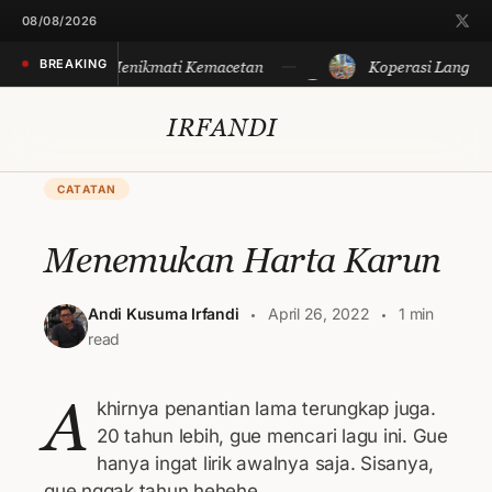
08/08/2026
BREAKING
ayakan Sore, Menikmati Kemacetan
Koperasi Langit Bi
IRFANDI
CATATAN
Menemukan Harta Karun
Andi Kusuma Irfandi
April 26, 2022
1 min
read
A
khirnya penantian lama terungkap juga.
20 tahun lebih, gue mencari lagu ini. Gue
hanya ingat lirik awalnya saja. Sisanya,
gue nggak tahun hehehe.