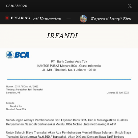
08/08/2026
BREAKING
 Sore, Menikmati Kemacetan
Koperasi Langit Biru: Pel
IRFANDI