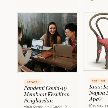
segelas kopi
sebatang r
CATATAN
CATATAN
Kursi K
Pandemi Covid-19
Najwa 
Membuat Kesulitan
Apa?
Penghasilan
Mau disclai
Virus Korona atau Covid-19