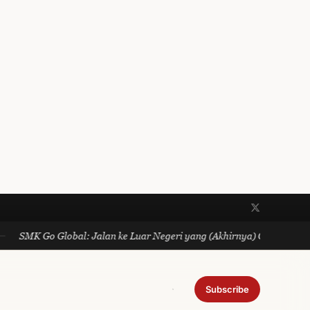
SMK Go Global: Jalan ke Luar Negeri yang (Akhirnya) Gratis dan Ngg
Subscribe