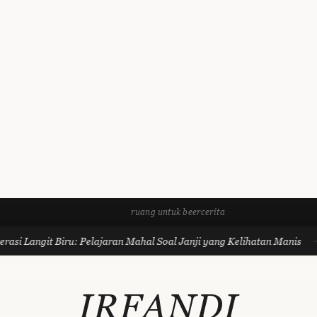
ruang untuk beercerita
si Langit Biru: Pelajaran Mahal Soal Janji yang Kelihatan Manis
IRFANDI