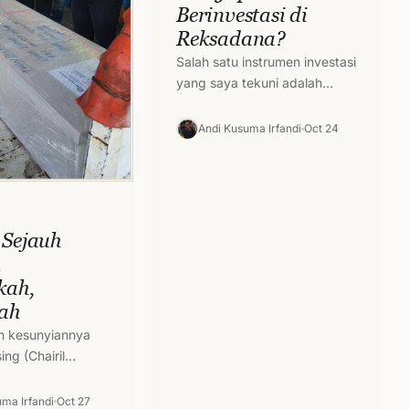
Berinvestasi di
Reksadana?
Salah satu instrumen investasi
yang saya tekuni adalah
reksadana. Saya mengenal
reksadana saat bangku kuliah
Andi Kusuma Irfandi
Oct 24
di awal tahun 2000an.
Namun…
 Sejauh
n
kah,
ah
h kesunyiannya
ng (Chairil
nitas pagi yang ku
anya menyesap
ma Irfandi
Oct 27