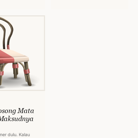
 sachet disertai
okok sembari…
osong Mata
Maksudnya
mer dulu. Kalau