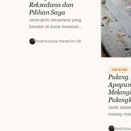
Reksadana dan
Pilihan Saya
Jenis-jenis reksadana yang
beredar di dunia investasi
pada umumnya terdiri dari 4.
Yakni reksadana pasar uang,
Andi Kusuma Irfandi
Oct 28
reksa dana pendapatan
tetap,…
CATATAN
Pulang.
Apapu
Melang
Pulangl
nasib adala
masing-masi
Anwar) Ruti
jalani bias
Andi Kusu