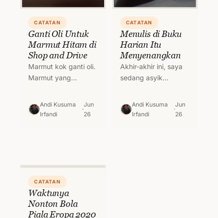
CATATAN
CATATAN
Ganti Oli Untuk
Menulis di Buku
Marmut Hitam di
Harian Itu
Shop and Drive
Menyenangkan
Marmut kok ganti oli.
Akhir-akhir ini, saya
Marmut yang
sedang asyik
dimaksud ini
mencoba kegiatan
bukannya hewan
baru. Menulis di buku
Andi Kusuma
Jun
Andi Kusuma
Jun
marmut loh. Tapi
harian saat malam
Irfandi
26
Irfandi
26
Nissan March. Kata
hari. Seperti masa
Marmut yang
lalu (era 90-an)…
melekat untuk…
CATATAN
Waktunya
Nonton Bola
Piala Eropa 2020