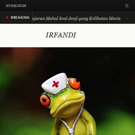
07/08/2026
BREAKING
git Biru: Pelajaran Mahal Soal Janji yang Kelihatan Manis
SM
IRFANDI