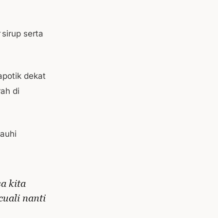
sirup serta
potik dekat
ah di
auhi
a kita
uali nanti