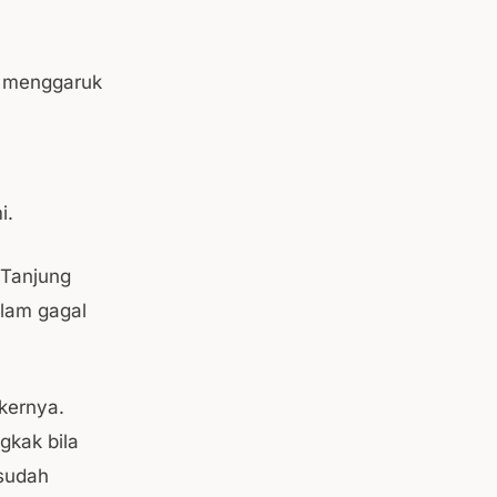
u menggaruk
i.
 Tanjung
alam gagal
kernya.
gkak bila
 sudah