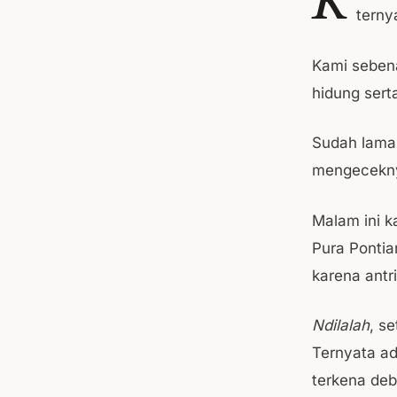
terny
Kami sebena
hidung sert
Sudah lama
mengecekn
Malam ini k
Pura Pontia
karena antr
Ndilalah
, s
Ternyata ad
terkena deb