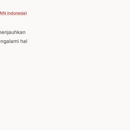
NN Indonesia)
 menjauhkan
engalami hal