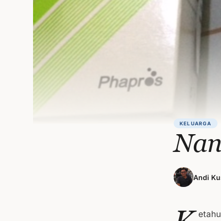
KELUARGA
Nan
Andi Ku
K
etahu