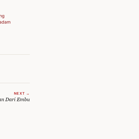
ang
Padam
NEXT →
an Dari Embu