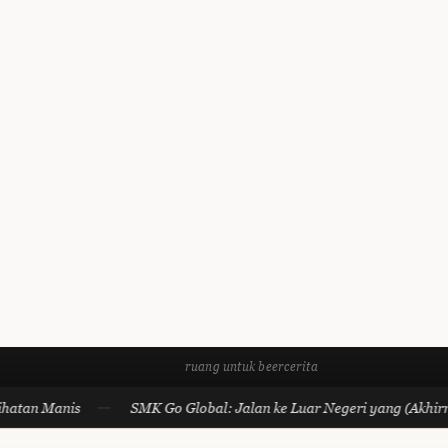
ruang untuk beercerita
n Manis
SMK Go Global: Jalan ke Luar Negeri yang (Akhirnya) G