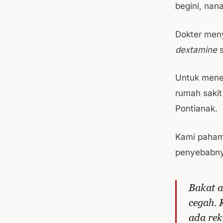
begini, nan
Dokter meny
dextamine
s
Untuk mene
rumah sakit
Pontianak.
Kami paham 
penyebabny
Bakat a
cegah. 
ada rek