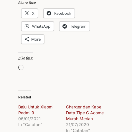
Share this:
X
Facebook
WhatsApp
Telegram
More
Like this:
L
o
a
d
Related
i
Baju Untuk Xiaomi
Charger dan Kabel
Redmi 9
Data Tipe C Acome
n
06/01/2021
Murah Meriah
g
In "Catatan"
21/07/2020
In "Catatan"
…