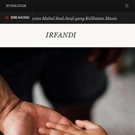
07/08/2026
BREAKING
it Biru: Pelajaran Mahal Soal Janji yang Kelihatan Manis
SMK
IRFANDI