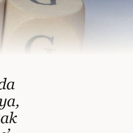
eda
ya,
yak