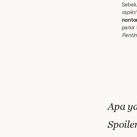
Sebel
rapiin!
nonto
parki
Pentin
Apa ya
Spoile