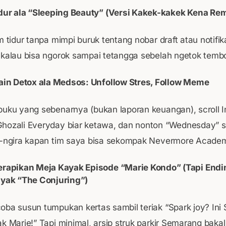
dur ala “Sleeping Beauty” (Versi Kakek-kakek Kena Re
m tidur tanpa mimpi buruk tentang nobar draft atau notifik
 kalau bisa ngorok sampai tetangga sebelah ngetok temb
ain Detox ala Medsos: Unfollow Stres, Follow Meme
buku yang sebenarnya (bukan laporan keuangan), scroll 
hozali Everyday biar ketawa, dan nonton “Wednesday” 
a-ngira kapan tim saya bisa sekompak Nevermore Acade
rapikan Meja Kayak Episode “Marie Kondo” (Tapi End
yak “The Conjuring”)
oba susun tumpukan kertas sambil teriak “Spark joy? Ini
k Marie!” Tapi minimal, arsip struk parkir Semarang baka