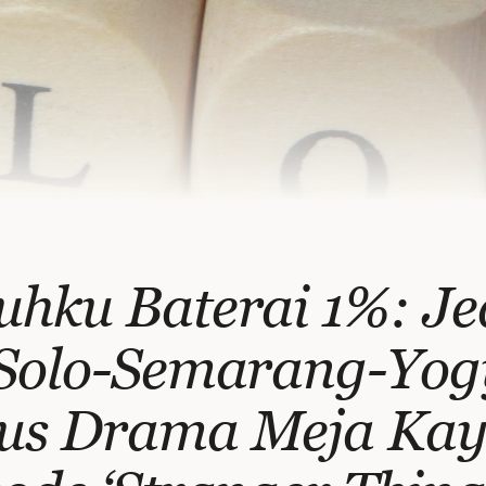
uhku Baterai 1%: J
 Solo-Semarang-Yog
us Drama Meja Ka