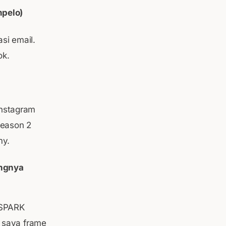
mpelo)
asi email.
ok.
Instagram
season 2
my.
ingnya
 SPARK
l saya frame