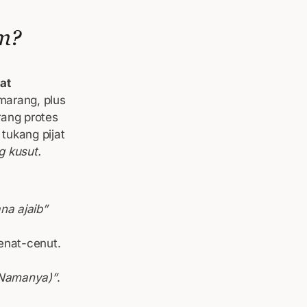
m?
at
marang, plus
rang protes
tukang pijat
g kusut.
na ajaib”
cenat-cenut.
 Namanya)”
.