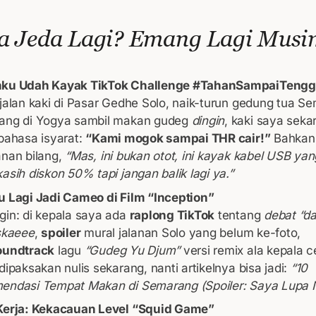
a Jeda Lagi? Emang Lagi Musi
ku Udah Kayak TikTok Challenge #TahanSampaiTengg
jalan kaki di Pasar Gedhe Solo, naik-turun gedung tua Se
ang di Yogya sambil makan gudeg
dingin
, kaki saya seka
bahasa isyarat:
“Kami mogok sampai THR cair!”
Bahkan 
nan bilang,
“Mas, ini bukan otot, ini kayak kabel USB yan
asih diskon 50% tapi jangan balik lagi ya.”
u Lagi Jadi Cameo di Film “Inception”
in: di kepala saya ada
raplong TikTok
tentang
debat “da
skaeee
,
spoiler
mural jalanan Solo yang belum ke-foto,
oundtrack
lagu
“Gudeg Yu Djum”
versi remix ala kepala 
dipaksakan nulis sekarang, nanti artikelnya bisa jadi:
“10
endasi Tempat Makan di Semarang (Spoiler: Saya Lupa
Kerja: Kekacauan Level “Squid Game”