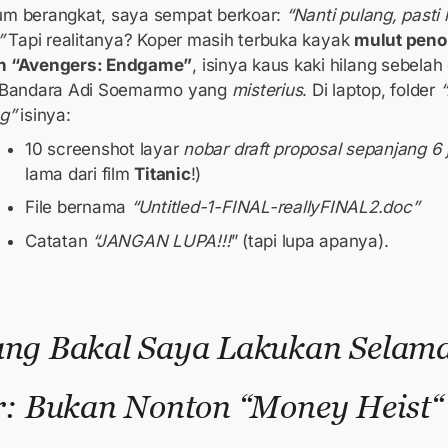
um berangkat, saya sempat berkoar:
“Nanti pulang, pasti
”
Tapi realitanya? Koper masih terbuka kayak
mulut peno
n “Avengers: Endgame”
, isinya kaus kaki hilang sebelah
r Bandara Adi Soemarmo yang
misterius
. Di laptop, folder
“
g”
isinya:
10 screenshot layar
nobar draft proposal sepanjang 6
lama dari film
Titanic
!)
File bernama
“Untitled-1-FINAL-reallyFINAL2.doc”
Catatan
“JANGAN LUPA!!!
” (tapi lupa apanya).
ng Bakal Saya Lakukan Selama
r: Bukan Nonton “Money Heist
“