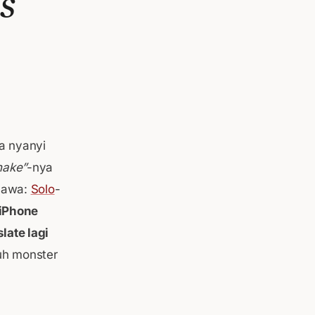
s’
ta nyanyi
hake”
-nya
 Jawa:
Solo
-
iPhone
late lagi
uh monster