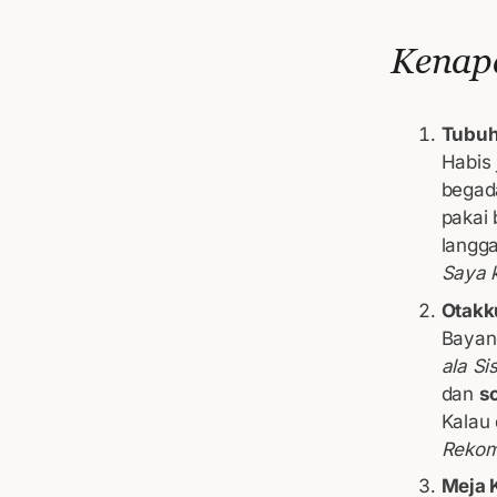
Kenap
Tubuh
Habis 
begad
pakai 
langga
Saya k
Otakk
Bayang
ala Si
dan
s
Kalau 
Rekom
Meja 