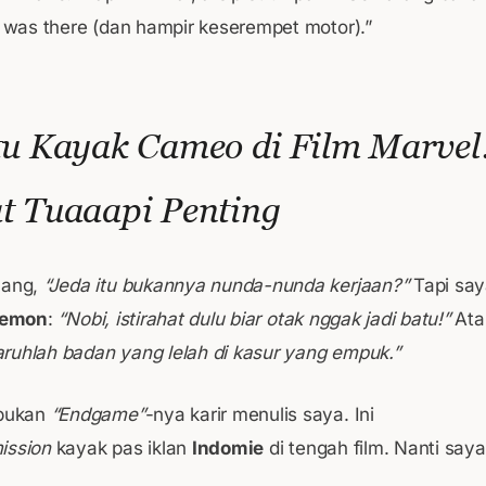
I was there (dan hampir keserempet motor).”
tu Kayak Cameo di Film Marvel
t Tuaaapi Penting
lang,
“Jeda itu bukannya nunda-nunda kerjaan?”
Tapi say
aemon
:
“Nobi, istirahat dulu biar otak nggak jadi batu!”
Ata
aruhlah badan yang lelah di kasur yang empuk.”
 bukan
“Endgame”
-nya karir menulis saya. Ini
ission
kayak pas iklan
Indomie
di tengah film. Nanti saya 
: