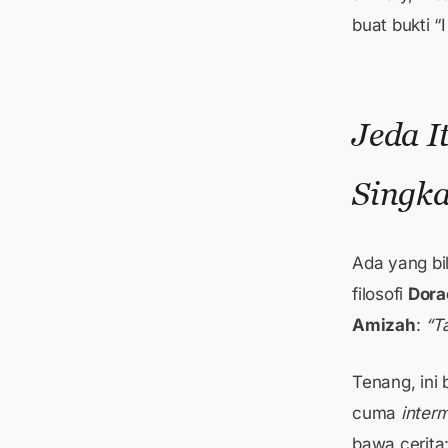
buat bukti “
Jeda I
Singka
Ada yang bi
filosofi
Dor
Amizah
:
“T
Tenang, ini
cuma
interm
bawa cerita