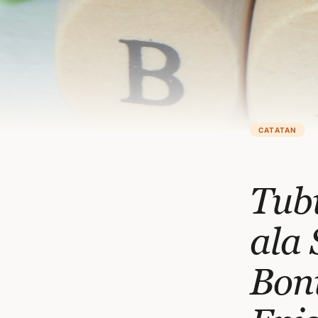
CATATAN
Tub
ala
Bon