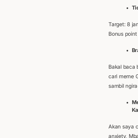
Ti
Target: 8 ja
Bonus point
Br
Bakal baca 
cari meme G
sambil ngir
Me
Ka
Akan saya c
anxiety, Mba