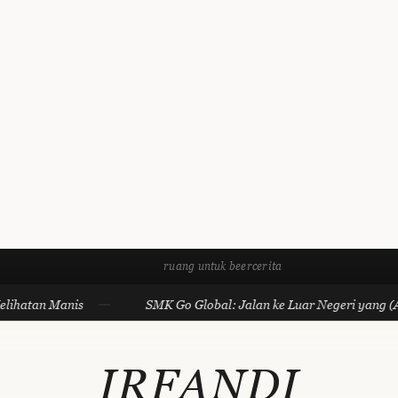
ruang untuk beercerita
n Manis
SMK Go Global: Jalan ke Luar Negeri yang (Akhirnya
IRFANDI