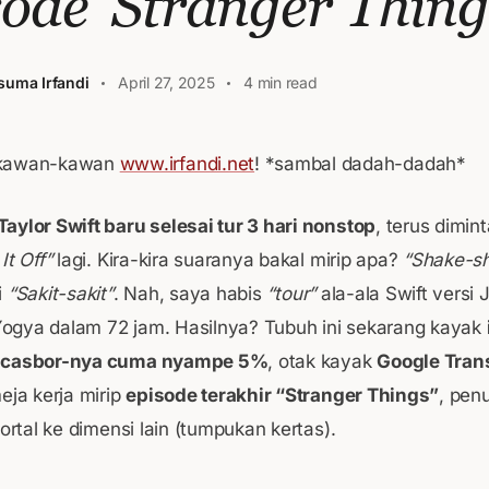
ode ‘Stranger Thing
suma Irfandi
April 27, 2025
4 min read
 kawan-kawan
www.irfandi.net
! *sambal dadah-dadah*
Taylor Swift baru selesai tur 3 hari nonstop
, terus dimin
It Off”
lagi. Kira-kira suaranya bakal mirip apa?
“Shake-s
i
“Sakit-sakit”
. Nah, saya habis
“tour”
ala-ala Swift versi
gya dalam 72 jam. Hasilnya? Tubuh ini sekarang kayak
 casbor-nya cuma nyampe 5%
, otak kayak
Google Trans
eja kerja mirip
episode terakhir “Stranger Things”
, pen
portal ke dimensi lain (tumpukan kertas).