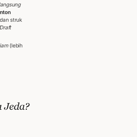
 langsung
nton
 dan struk
Draft
 jam
(lebih
 Jeda?