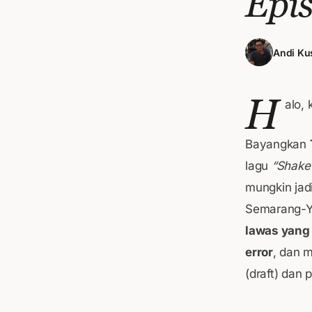
Epis
Andi Ku
H
alo,
Bayangkan
lagu
“Shake 
mungkin jad
Semarang-Yo
lawas yang
error
, dan m
(draft) dan 