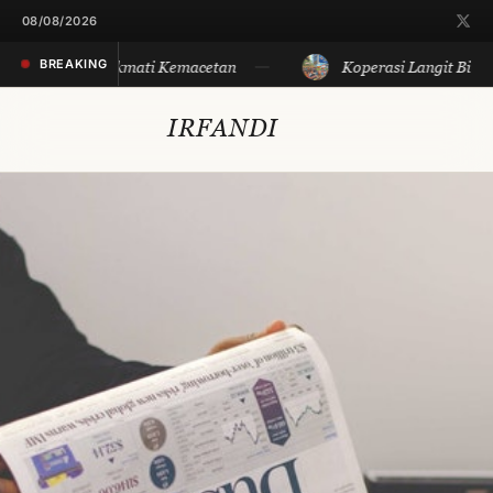
08/08/2026
BREAKING
an Sore, Menikmati Kemacetan
Koperasi Langit Biru: P
IRFANDI