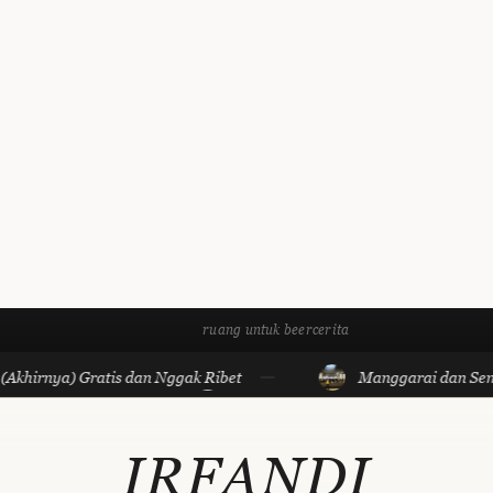
ruang untuk beercerita
Gratis dan Nggak Ribet
Manggarai dan Semua yang S
IRFANDI