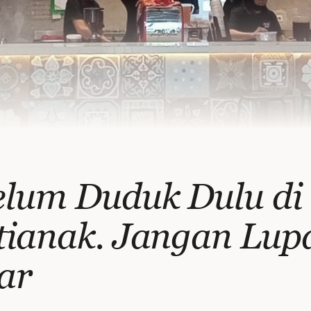
elum Duduk Dulu di
tianak. Jangan Lup
ar