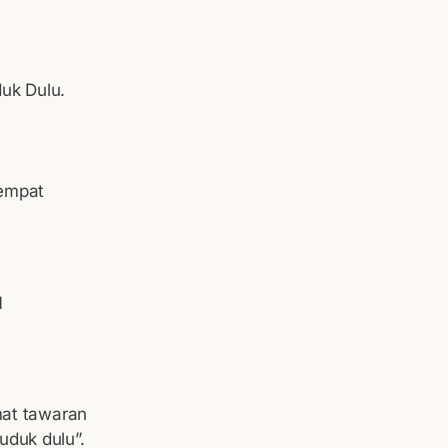
uk Dulu.
sempat
mat tawaran
uduk dulu”.