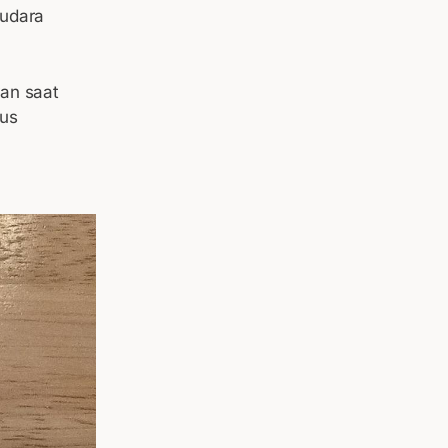
audara
yan saat
gus