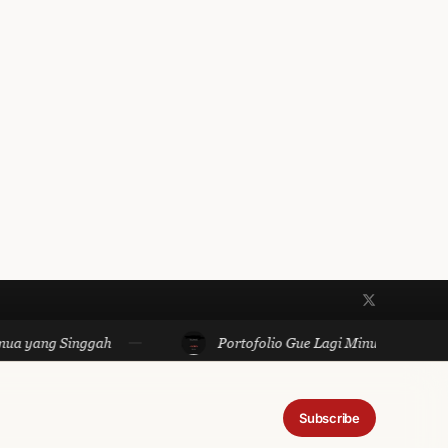
inggah
Portofolio Gue Lagi Minus dan Aku Baik-Baik Sa
Subscribe