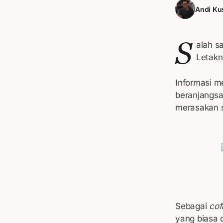
Andi Ku
S
alah s
Letakn
Informasi me
beranjangsa
merasakan 
Sebagai
cof
yang biasa 