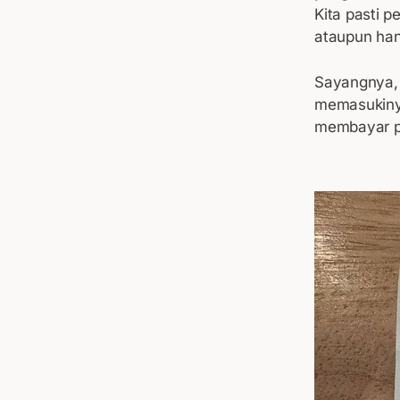
Kita pasti p
ataupun han
Sayangnya, k
memasukinya
membayar p