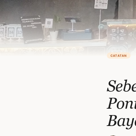
CATATAN
Seb
Pon
Bay